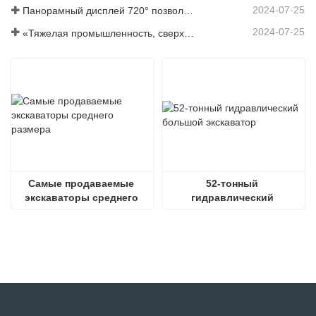
2024-07-25
Панорамный дисплей 720° позволяет понять все аспекты продукта.
2024-07-25
«Тяжелая промышленность, сверхмощность и энергосбережение» - это концепция, на которой всегда настаивал Шаньдун Шитян.
Самые продаваемые 
52-тонный 
экскаваторы среднего 
гидравлический 
размера
большой экскаватор