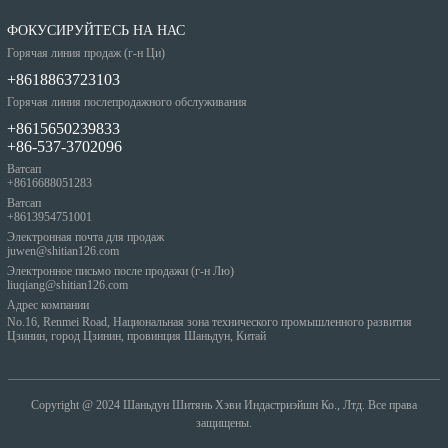
ФОКУСИРУЙТЕСЬ НА НАС
Горячая линия продаж (г-н Ци)
+8618863723103
Горячая линия послепродажного обслуживания
+8615650239833
+86-537-3702096
Ватсап
+8616688051283
Ватсап
+8613954751001
Электронная почта для продаж
juwen@shitian126.com
Электронное письмо после продажи (г-н Лю)
liuqiang@shitian126.com
Адрес компании
No.16, Renmei Road, Национальная зона технического промышленного развития
Цзинин, город Цзинин, провинция Шаньдун, Китай
Copyright @ 2024
Шаньдун Шитянь Хэви Индастриэйшн Ко., Лтд. Все права
защищены.