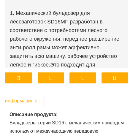
1. Механический бульдозер для
лесозаготовок SD16MF разработан в
соответствии с потребностями лесного
рабочего окружения, переднее расширение
анти-ролл рамы может эффективно
защитить всю машину, рабочее устройство
легкое и гибкое.Это подходит для
строительных работ в лесозаготовительном
месте.
2. Задняя часть бульдозера оснащена
лебедкой, полагаясь на тягу лебедки для
информация о продукте
завершения лесозаготовок и других
Описание продукта:
операций, требующих тяги. Лебедка
Бульдозеры серии SD16 с механическим приводом
предназначена для работы в опасных зонах,
используют международную передовую