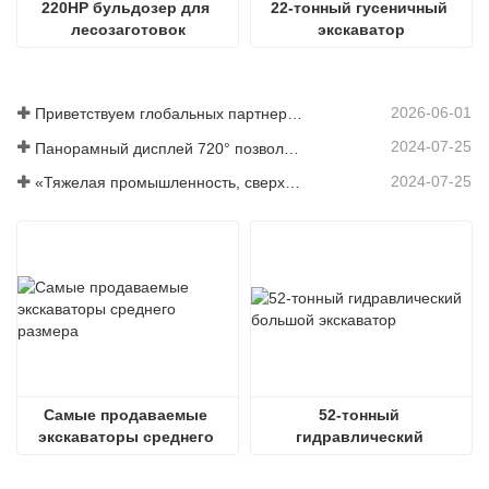
220HP бульдозер для 
22-тонный гусеничный 
лесозаготовок
экскаватор
2026-06-01
Приветствуем глобальных партнеров: посетите Shitian Heavy Industry, чтобы увидеть большие экскаваторы премиум-класса
2024-07-25
Панорамный дисплей 720° позволяет понять все аспекты продукта.
2024-07-25
«Тяжелая промышленность, сверхмощность и энергосбережение» - это концепция, на которой всегда настаивал Шаньдун Шитян.
Самые продаваемые 
52-тонный 
экскаваторы среднего 
гидравлический 
размера
большой экскаватор