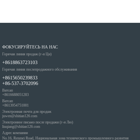
ФОКУСИРУЙТЕСЬ НА НАС
Горячая линия продаж (г-н Ци)
+8618863723103
Горячая линия послепродажного обслуживания
+8615650239833
+86-537-3702096
Ватсап
+8616688051283
Ватсап
+8613954751001
Электронная почта для продаж
juwen@shitian126.com
Электронное письмо после продажи (г-н Лю)
liuqiang@shitian126.com
Адрес компании
No.16, Renmei Road, Национальная зона технического промышленного развития