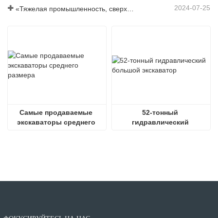
2024-07-25
«Тяжелая промышленность, сверхмощность и энергосбережение» - это концепция, на которой всегда настаивал Шаньдун Шитян.
Самые продаваемые 
52-тонный 
экскаваторы среднего 
гидравлический 
размера
большой экскаватор