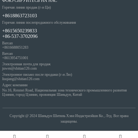
ФОКУСИРУЙТЕСЬ НА НАС
Горячая линия продаж (г-н Ци)
+8618863723103
Горячая линия послепродажного обслуживания
+8615650239833
+86-537-3702096
Ватсап
+8616688051283
Ватсап
+8613954751001
Электронная почта для продаж
juwen@shitian126.com
Электронное письмо после продажи (г-н Лю)
liuqiang@shitian126.com
Адрес компании
No.16, Renmei Road, Национальная зона технического промышленного развития
Цзинин, город Цзинин, провинция Шаньдун, Китай
Copyright @ 2024
Шаньдун Шитянь Хэви Индастриэйшн Ко., Лтд. Все права
защищены.