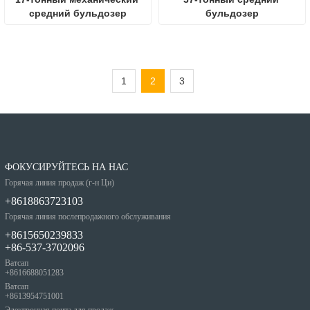
средний бульдозер
бульдозер
1
2
3
ФОКУСИРУЙТЕСЬ НА НАС
Горячая линия продаж (г-н Ци)
+8618863723103
Горячая линия послепродажного обслуживания
+8615650239833
+86-537-3702096
Ватсап
+8616688051283
Ватсап
+8613954751001