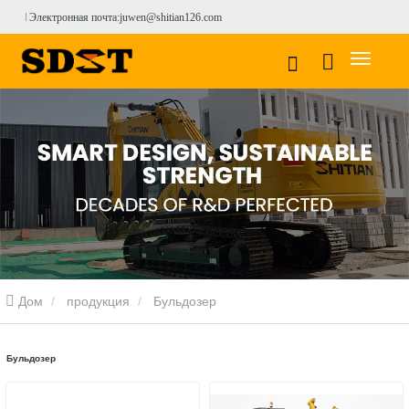
Электронная почта:juwen@shitian126.com
Дом
продукция
Бульдозер
Бульдозер